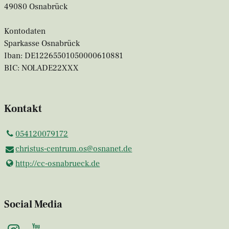
49080 Osnabrück
Kontodaten
Sparkasse Osnabrück
Iban: DE12265501050000610881
BIC: NOLADE22XXX
Kontakt
054120079172
christus-centrum.​os@​osnanet.​de
http://cc-osnabrueck.​de
Social Media