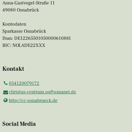
Anna-Gastvogel-Straße 11
49080 Osnabrück
Kontodaten
Sparkasse Osnabrück
Iban: DE12265501050000610881
BIC: NOLADE22XXX
Kontakt
054120079172
christus-centrum.​os@​osnanet.​de
http://cc-osnabrueck.​de
Social Media