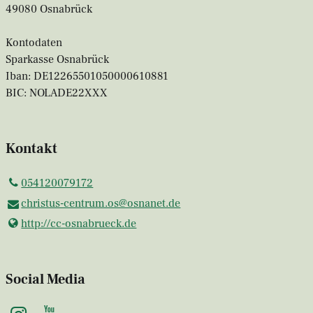
49080 Osnabrück
Kontodaten
Sparkasse Osnabrück
Iban: DE12265501050000610881
BIC: NOLADE22XXX
Kontakt
054120079172
christus-centrum.​os@​osnanet.​de
http://cc-osnabrueck.​de
Social Media