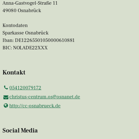
Anna-Gastvogel-Straße 11
49080 Osnabrück
Kontodaten
Sparkasse Osnabrück
Iban: DE12265501050000610881
BIC: NOLADE22XXX
Kontakt
054120079172
christus-centrum.​os@​osnanet.​de
http://cc-osnabrueck.​de
Social Media